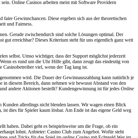
t sein. Online Casinos arbeiten meist mit Software Providern
nd faire Gewinnchancen. Diese ergeben sich aus der theoretischen
eit und Fairness.
onnen. Gerade zwischendurch sind solche Lösungen optimal. Der
st gut erreichbar? Dieses Kriterium steht für uns eigentlich ganz weit
n selbst. Umso wichtiger, dass der Support möglichst jederzeit
: Wenn es rund um die Uhr Hilfe gibt, dann zeugt das eindeutig von
Casinobetreiber viel, wenn der Tag lang ist.
 aufgenommen wird. Die Dauer der Gewinnauszahlung kann natürlich je
leme in diesem Bereich, dann nehmen wir bewusst Abstand von den
s und andere Aktionen bestellt? Kundengewinnung ist für jedes
Online
h Kunden allerdings nicht blenden lassen. Wir wagen einen Blick
, ist dies für Spieler kaum lösbar. Am Ende ist das eigene Geld weg
ellt haben. Dabei geht es beispielsweise um die Frage, ob ein
berhaupt lohnt. Anbieter: Casino Club zum Angebot. Wofür steht
ps und Tricks für das Spiel im
online Casino
mit Echtgeld Wer im