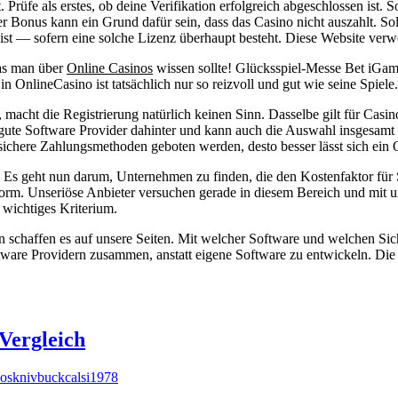
üfe als erstes, ob deine Verifikation erfolgreich abgeschlossen ist. Soll
Bonus kann ein Grund dafür sein, dass das Casino nicht auszahlt. Sollt
 ist — sofern eine solche Lizenz überhaupt besteht. Diese Website ver
as man über
Online Casinos
wissen sollte! Glücksspiel-Messe Bet iGami
 OnlineCasino ist tatsächlich nur so reizvoll und gut wie seine Spiele.
acht die Registrierung natürlich keinen Sinn. Dasselbe gilt für Casino 
gute Software Provider dahinter und kann auch die Auswahl insgesamt 
sichere Zahlungsmethoden geboten werden, desto besser lässt sich ein 
 Es geht nun darum, Unternehmen zu finden, die den Kostenfaktor für 
enorm. Unseriöse Anbieter versuchen gerade in diesem Bereich und mit
 wichtiges Kriterium.
n schaffen es auf unsere Seiten. Mit welcher Software und welchen Siche
ftware Providern zusammen, anstatt eigene Software zu entwickeln. Die
 Vergleich
nos
knivbuckcalsi1978