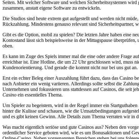
Seiten. Mit welcher Software und welchen Sicherheitssystemen wird gea
zusammen, anstatt eigene Software zu entwickeln.
Die Studios sind heute extrem gut aufgestellt und werden nicht müde
Rückzahlung. Mindestens genauso relevant sind Sicherheitspartner, w
Gibt es die Option, mobil zu spielen? Die letzten Jahre haben eine
Kontostand lässt sich beispielsweise in der Mittagspause überprüfen, un
oben.
Es kann im Zuge des Spiels immer mal die eine oder andere Frage au
erreichbar ist. Eine Hotline, die um 22 Uhr geschlossen wird, muss n
Kundenorientierung. Und gerade die kommt nicht nur bei uns gut an. 
Erst ein echter Beleg einer Auszahlung führt dazu, dass das Casino 
nach Anbieter ein wenig variieren. Allerdings sollte selbst die Zah
Unternehmen und fokussieren uns stattdessen auf Casinos, die seit j
Casino
ein essentielles Thema.
Um Spieler zu begeistern, wird in der Regel immer ein Startguthaben
hinter die Kulisse und schauen, wie die Umsatzbedingungen aufgestell
und es gibt keinen Gewinn. Alle Details zum Thema verraten wir in d
Was macht eigentlich seriöse und gute Casinos aus? Neben den vorgenan
ordentlicher Service geboten wird, wie es um Bonusaktionen und Gewi
Online-Casino. Neben vorgenannten Bereichen stehen bei uns folge