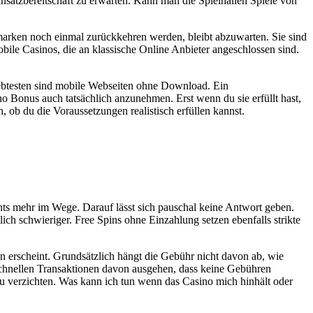
satzbereitschaft zu erwarten. Kann man die Spielhallen Spiele von
lmarken noch einmal zurückkehren werden, bleibt abzuwarten. Sie sind
bile Casinos, die an klassische Online Anbieter angeschlossen sind.
iebtesten sind mobile Webseiten ohne Download. Ein
o Bonus auch tatsächlich anzunehmen. Erst wenn du sie erfüllt hast,
ob du die Voraussetzungen realistisch erfüllen kannst.
chts mehr im Wege. Darauf lässt sich pauschal keine Antwort geben.
ich schwieriger. Free Spins ohne Einzahlung setzen ebenfalls strikte
n erscheint. Grundsätzlich hängt die Gebühr nicht davon ab, wie
 schnellen Transaktionen davon ausgehen, dass keine Gebühren
 zu verzichten. Was kann ich tun wenn das Casino mich hinhält oder