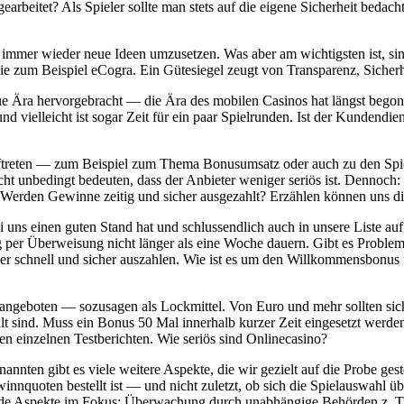
rbeitet? Als Spieler sollte man stets auf die eigene Sicherheit bedach
, immer wieder neue Ideen umzusetzen. Was aber am wichtigsten ist, si
ie zum Beispiel eCogra. Ein Gütesiegel zeugt von Transparenz, Sicherh
 neue Ära hervorgebracht — die Ära des mobilen Casinos hat längst beg
d vielleicht ist sogar Zeit für ein paar Spielrunden. Ist der Kundendien
ftreten — zum Beispiel zum Thema Bonusumsatz oder auch zu den Spiele
icht unbedingt bedeuten, dass der Anbieter weniger seriös ist. Dennoch
Werden Gewinne zeitig und sicher ausgezahlt? Erzählen können uns die 
bei uns einen guten Stand hat und schlussendlich auch in unsere Liste
lung per Überweisung nicht länger als eine Woche dauern. Gibt es Prob
eher schnell und sicher auszahlen. Wie ist es um den Willkommensbonu
 angeboten — sozusagen als Lockmittel. Von Euro und mehr sollten sic
t sind. Muss ein Bonus 50 Mal innerhalb kurzer Zeit eingesetzt werden
en einzelnen Testberichten. Wie seriös sind Onlinecasino?
nten gibt es viele weitere Aspekte, die wir gezielt auf die Probe gest
nnquoten bestellt ist — und nicht zuletzt, ob sich die Spielauswahl ü
nde Aspekte im Fokus: Überwachung durch unabhängige Behörden z. Tip