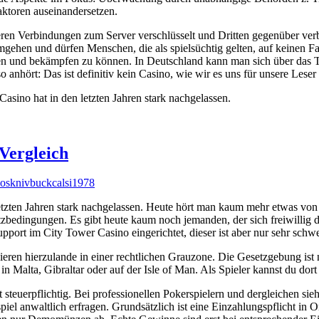
aktoren auseinandersetzen.
eren Verbindungen zum Server verschlüsselt und Dritten gegenüber ver
ehen und dürfen Menschen, die als spielsüchtig gelten, auf keinen Fa
nnen und bekämpfen zu können. In Deutschland kann man sich über das 
anhört: Das ist definitiv kein Casino, wie wir es uns für unsere Les
asino hat in den letzten Jahren stark nachgelassen.
 Vergleich
nos
knivbuckcalsi1978
letzten Jahren stark nachgelassen. Heute hört man kaum mehr etwas vo
bedingungen. Es gibt heute kaum noch jemanden, der sich freiwillig 
Support im City Tower Casino eingerichtet, dieser ist aber nur sehr schwe
eren hierzulande in einer rechtlichen Grauzone. Die Gesetzgebung ist no
 in Malta, Gibraltar oder auf der Isle of Man. Als Spieler kannst du d
 steuerpflichtig. Bei professionellen Pokerspielern und dergleichen sie
piel anwaltlich erfragen. Grundsätzlich ist eine Einzahlungspflicht in 