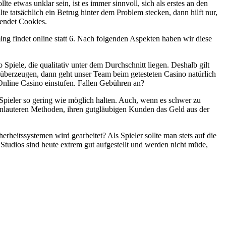
te etwas unklar sein, ist es immer sinnvoll, sich als erstes an den
e tatsächlich ein Betrug hinter dem Problem stecken, dann hilft nur,
wendet Cookies.
ng findet online statt 6. Nach folgenden Aspekten haben wir diese
Spiele, die qualitativ unter dem Durchschnitt liegen. Deshalb gilt
überzeugen, dann geht unser Team beim getesteten Casino natürlich
Online Casino einstufen. Fallen Gebühren an?
Spieler so gering wie möglich halten. Auch, wenn es schwer zu
 unlauteren Methoden, ihren gutgläubigen Kunden das Geld aus der
rheitssystemen wird gearbeitet? Als Spieler sollte man stets auf die
 Studios sind heute extrem gut aufgestellt und werden nicht müde,