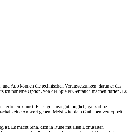
en und App können die technischen Voraussetzungen, darunter das
tzlich nur eine Option, von der Spieler Gebrauch machen dürfen. Es
zu.
h erfüllen kannst. Es ist genauso gut möglich, ganz ohne
auschal keine Antwort geben. Meist wird dein Guthaben verdoppelt,
g ist. Es macht Sinn, dich in Ruhe mit allen Bonusarten