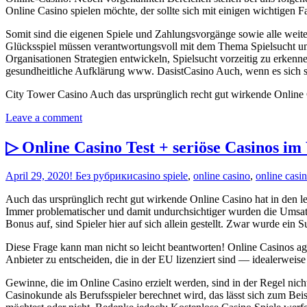
Online Casino spielen möchte, der sollte sich mit einigen wichtigen F
Somit sind die eigenen Spiele und Zahlungsvorgänge sowie alle weit
Glücksspiel müssen verantwortungsvoll mit dem Thema Spielsucht umg
Organisationen Strategien entwickeln, Spielsucht vorzeitig zu erke
gesundheitliche Aufklärung www. DasistCasino Auch, wenn es sich so 
City Tower Casino Auch das ursprünglich recht gut wirkende Online C
Leave a comment
▷ Online Casino Test + seriöse Casinos im
April 29, 2020
! Без рубрики
casino spiele
,
online casino
,
online casi
Auch das ursprünglich recht gut wirkende Online Casino hat in den 
Immer problematischer und damit undurchsichtiger wurden die Umsatz
Bonus auf, sind Spieler hier auf sich allein gestellt. Zwar wurde ein 
Diese Frage kann man nicht so leicht beantworten! Online Casinos agi
Anbieter zu entscheiden, die in der EU lizenziert sind — idealerweise
Gewinne, die im Online Casino erzielt werden, sind in der Regel nicht
Casinokunde als Berufsspieler berechnet wird, das lässt sich zum Beis